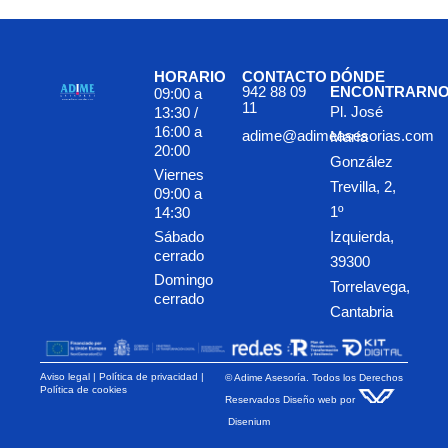
HORARIO
CONTACTO
DÓNDE
942 88 09
ENCONTRARN
09:00 a
11
Pl. José
13:30 /
16:00 a
adime@adimeasesorias.com
María
20:00
González
Viernes
Trevilla, 2,
09:00 a
1º
14:30
Sábado
Izquierda,
cerrado
39300
Domingo
Torrelavega,
cerrado
Cantabria
Aviso legal
|
Política de privacidad |
© Adime Asesoría. Todos los Derechos
Política de cookies
Reservados
Diseño web
por
Disenium